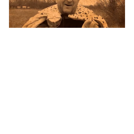
Musik
Auf allen Plattformen…
…und auf Vinyl!