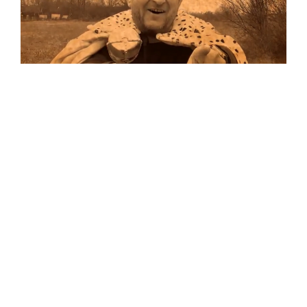
Musik
Auf allen Plattformen…
…und auf Vinyl!