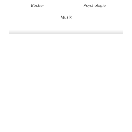
Bücher
Psychologie
Musik
Auf allen Plattformen…
…und auf Vinyl!
KONTAKT