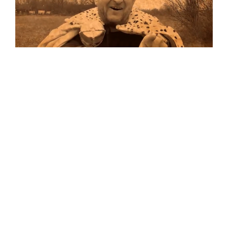
Musik
Auf allen Plattformen…
…und auf Vinyl!