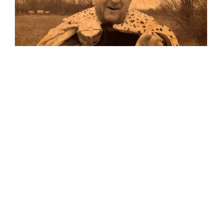
Musik
Auf allen Plattformen…
…und auf Vinyl!