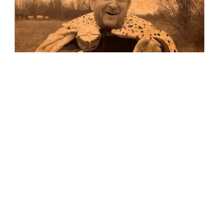
Musik
Auf allen Plattformen…
…und auf Vinyl!