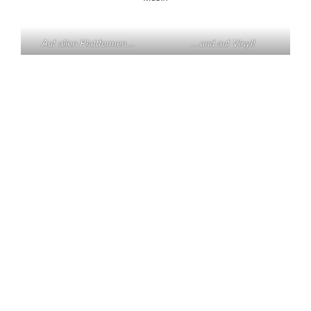
Auf allen Plattformen…
…und auf Vinyl!
KONTAKT
Claas Triebel