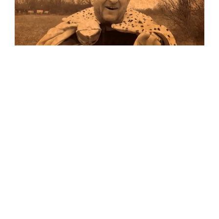
Musik
Auf allen Plattformen…
…und auf Vinyl!