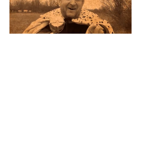
Musik
Auf allen Plattformen…
…und auf Vinyl!