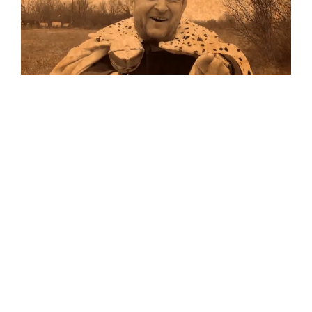
Musik
Auf allen Plattformen…
…und auf Vinyl!