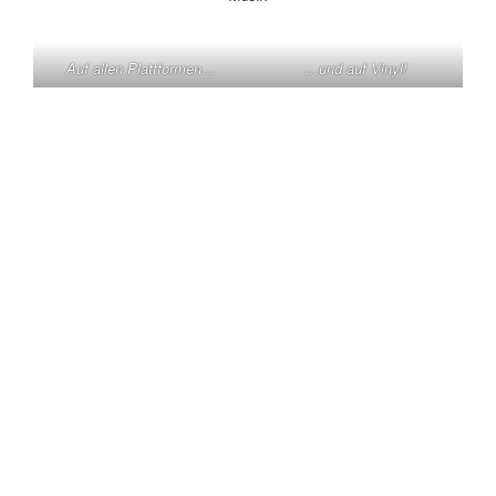
Auf allen Plattformen…
…und auf Vinyl!
KONTAKT
Claas Triebel