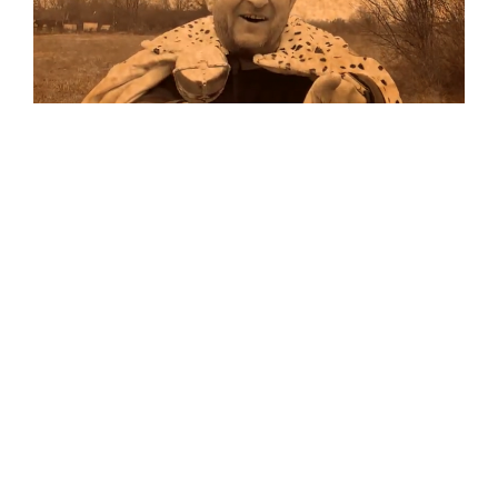
Musik
Auf allen Plattformen…
…und auf Vinyl!