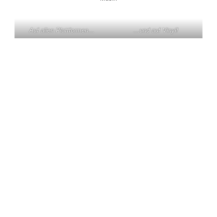
Auf allen Plattformen…
…und auf Vinyl!
KONTAKT
Claas Triebel