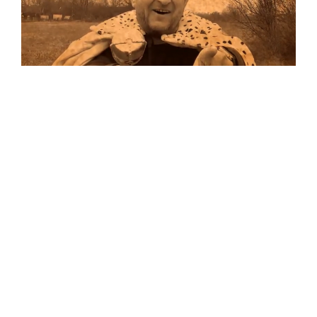
Musik
Auf allen Plattformen…
…und auf Vinyl!