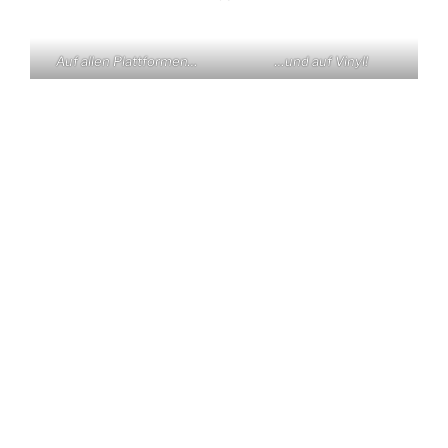
Auf allen Plattformen…
…und auf Vinyl!
KONTAKT
Claas Triebel