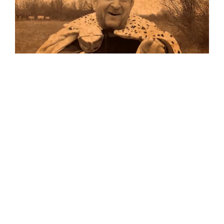
Musik
Auf allen Plattformen…
…und auf Vinyl!