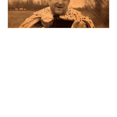
Musik
Auf allen Plattformen…
…und auf Vinyl!