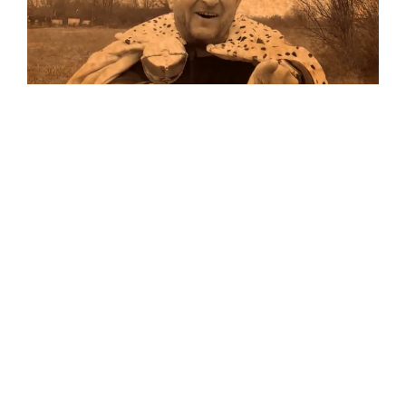
Musik
Auf allen Plattformen…
…und auf Vinyl!