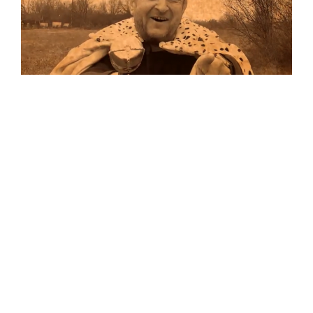
Musik
Auf allen Plattformen…
…und auf Vinyl!