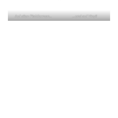
Auf allen Plattformen…
…und auf Vinyl!
KONTAKT
Claas Triebel