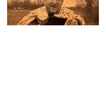
Musik
Auf allen Plattformen…
…und auf Vinyl!