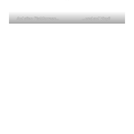
Auf allen Plattformen…
…und auf Vinyl!
KONTAKT
Claas Triebel