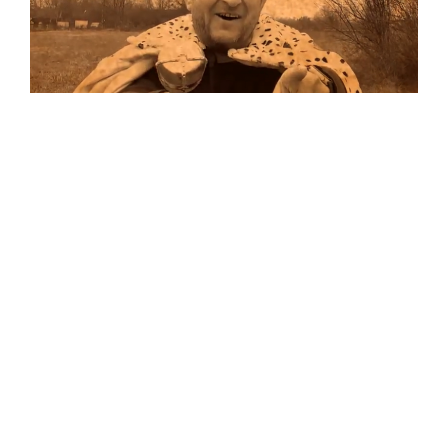
Musik
Auf allen Plattformen…
…und auf Vinyl!