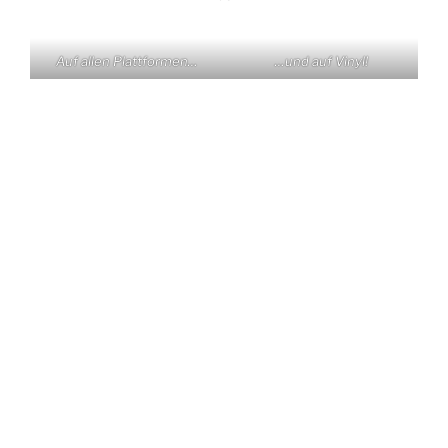
Auf allen Plattformen…
…und auf Vinyl!
KONTAKT
Claas Triebel