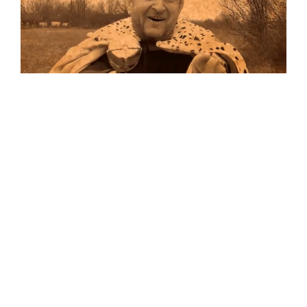
Musik
Auf allen Plattformen…
…und auf Vinyl!