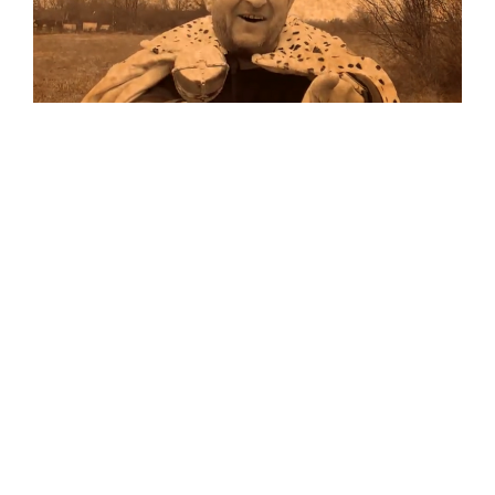
Musik
Auf allen Plattformen…
…und auf Vinyl!