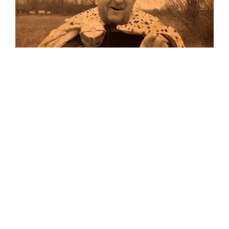
Musik
Auf allen Plattformen…
…und auf Vinyl!