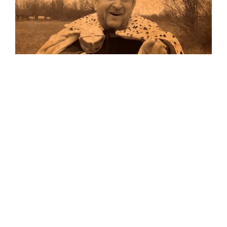
Musik
Auf allen Plattformen…
…und auf Vinyl!