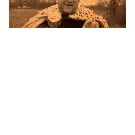
Musik
Auf allen Plattformen…
…und auf Vinyl!