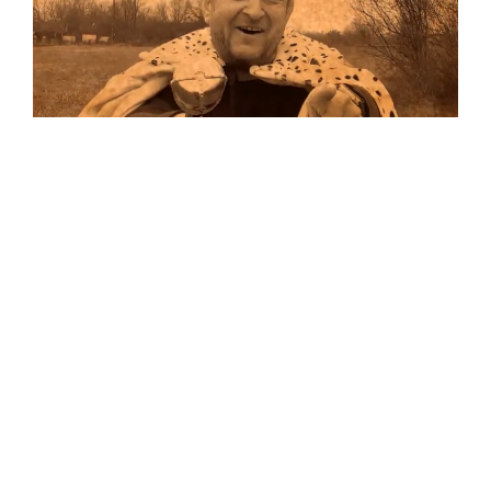
Musik
Auf allen Plattformen…
…und auf Vinyl!