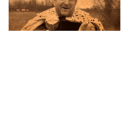
Musik
Auf allen Plattformen…
…und auf Vinyl!