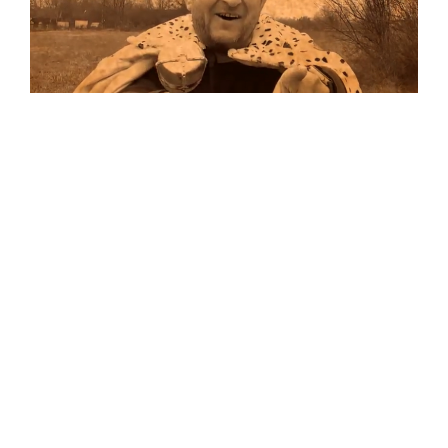
Musik
Auf allen Plattformen…
…und auf Vinyl!