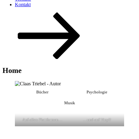
Kontakt
Nach
unten
zum
Inhalt
scrollen
Home
Bücher
Psychologie
Musik
Auf allen Plattformen…
…und auf Vinyl!