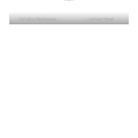
Auf allen Plattformen…
…und auf Vinyl!
KONTAKT
Claas Triebel