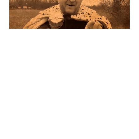
Musik
Auf allen Plattformen…
…und auf Vinyl!