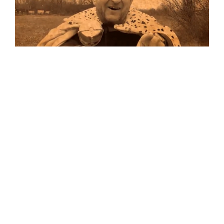
Musik
Auf allen Plattformen…
…und auf Vinyl!