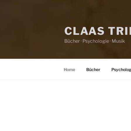
CLAAS TR
Bücher · Psychologie · Musik
Home
Bücher
Psycholog
HOME