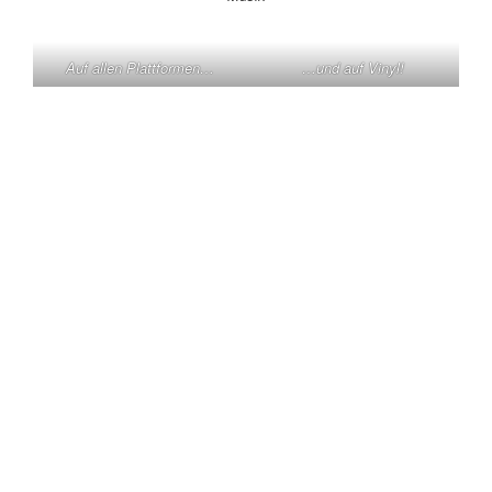
Auf allen Plattformen…
…und auf Vinyl!
KONTAKT
Claas Triebel