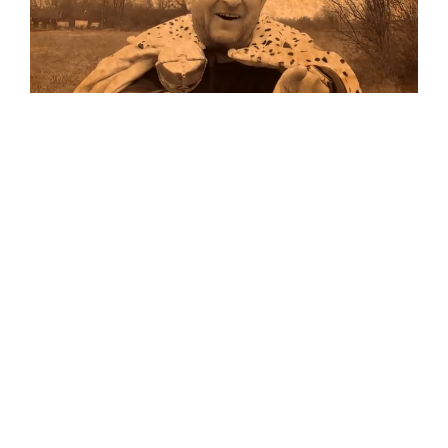
Musik
Auf allen Plattformen…
…und auf Vinyl!