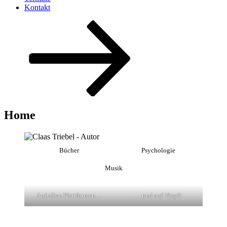
Kontakt
Nach
unten
zum
Inhalt
scrollen
Home
Bücher
Psychologie
Musik
Auf allen Plattformen…
…und auf Vinyl!