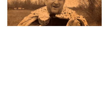
Musik
Auf allen Plattformen…
…und auf Vinyl!