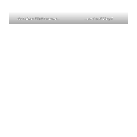
Auf allen Plattformen…
…und auf Vinyl!
KONTAKT
Claas Triebel