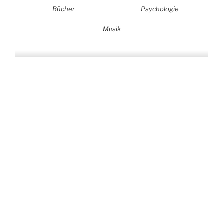
Bücher
Psychologie
Musik
Auf allen Plattformen…
…und auf Vinyl!
KONTAKT