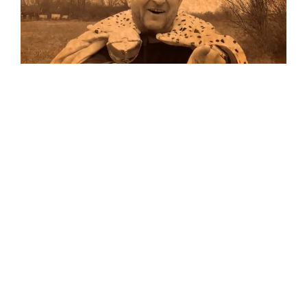
Musik
Auf allen Plattformen…
…und auf Vinyl!