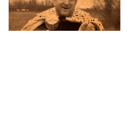
Musik
Auf allen Plattformen…
…und auf Vinyl!