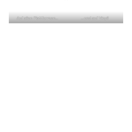
Auf allen Plattformen…
…und auf Vinyl!
KONTAKT
Claas Triebel