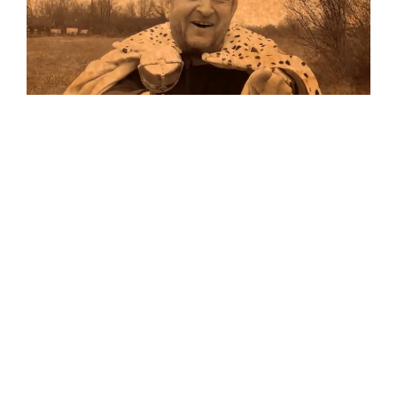
Musik
Auf allen Plattformen…
…und auf Vinyl!