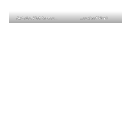
Auf allen Plattformen…
…und auf Vinyl!
KONTAKT
Claas Triebel