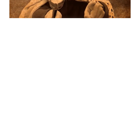
Musik
Auf allen Plattformen…
…und auf Vinyl!