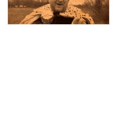
Musik
Auf allen Plattformen…
…und auf Vinyl!